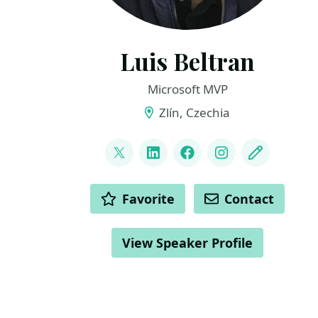
Luis Beltran
Microsoft MVP
Zlín, Czechia
LINKS
@darkicebeam
LinkedIn
Facebook
Instagram
Blog
ACTIONS
Favorite
Contact
View Speaker Profile