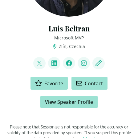
Luis Beltran
Microsoft MVP
Zlín, Czechia
LINKS
@darkicebeam
LinkedIn
Facebook
Instagram
Blog
ACTIONS
Favorite
Contact
View Speaker Profile
Please note that Sessionize is not responsible for the accuracy or
validity of the data provided by speakers. If you suspect this profile