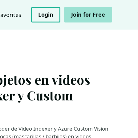
Login
Join for Free
Favorites
jetos en videos
xer y Custom
der de Video Indexer y Azure Custom Vision
as (mascarillas / barbijos) en videos.