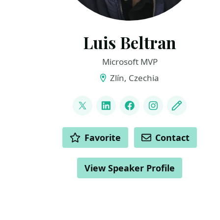
Luis Beltran
Microsoft MVP
Zlín, Czechia
LINKS
@darkicebeam
LinkedIn
Facebook
Instagram
Blog
ACTIONS
Favorite
Contact
View Speaker Profile