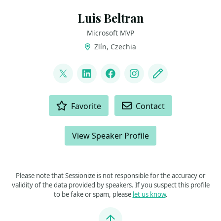
Luis Beltran
Microsoft MVP
Zlín, Czechia
LINKS
@darkicebeam
LinkedIn
Facebook
Instagram
Blog
ACTIONS
Favorite
Contact
View Speaker Profile
Please note that Sessionize is not responsible for the accuracy or
validity of the data provided by speakers. If you suspect this profile
to be fake or spam, please
let us know
.