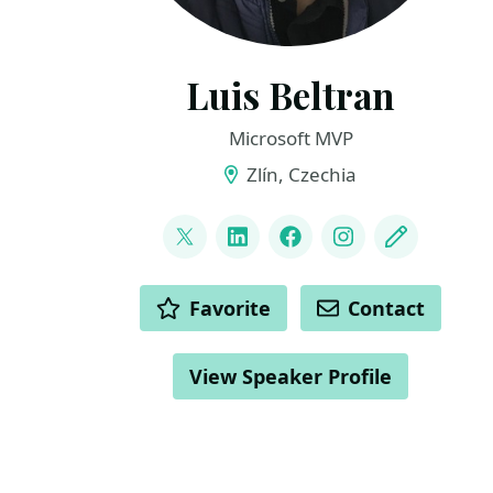
Luis Beltran
Microsoft MVP
Zlín, Czechia
LINKS
@darkicebeam
LinkedIn
Facebook
Instagram
Blog
ACTIONS
Favorite
Contact
View Speaker Profile