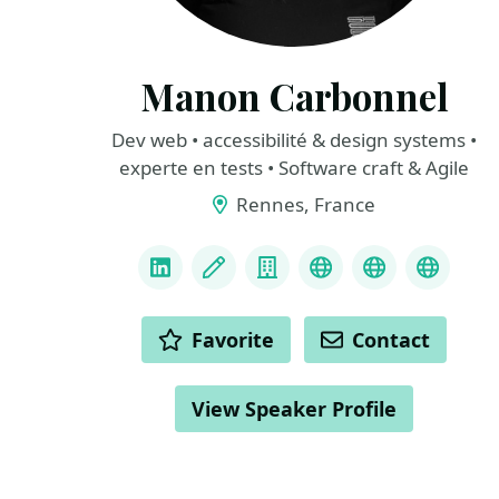
Manon Carbonnel
Dev web • accessibilité & design systems •
experte en tests • Software craft & Agile
Rennes, France
LINKS
LinkedIn
Blog
Company
Bluesky
Mastodon
Linktr
ACTIONS
Favorite
Contact
View Speaker Profile