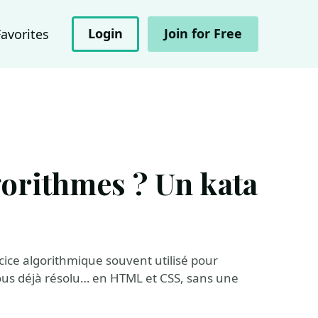
Login
Join for Free
Favorites
gorithmes ? Un kata
?
ice algorithmique souvent utilisé pour
ous déjà résolu… en HTML et CSS, sans une