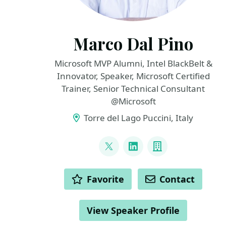
Marco Dal Pino
Microsoft MVP Alumni, Intel BlackBelt &
Innovator, Speaker, Microsoft Certified
Trainer, Senior Technical Consultant
@Microsoft
Torre del Lago Puccini, Italy
LINKS
@marcodalpino
LinkedIn
Company
ACTIONS
Favorite
Contact
View Speaker Profile