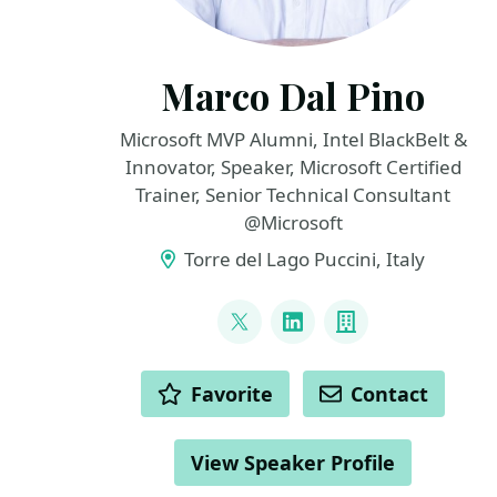
Marco Dal Pino
Microsoft MVP Alumni, Intel BlackBelt &
Innovator, Speaker, Microsoft Certified
Trainer, Senior Technical Consultant
@Microsoft
Torre del Lago Puccini, Italy
LINKS
@marcodalpino
LinkedIn
Company
ACTIONS
Favorite
Contact
View Speaker Profile