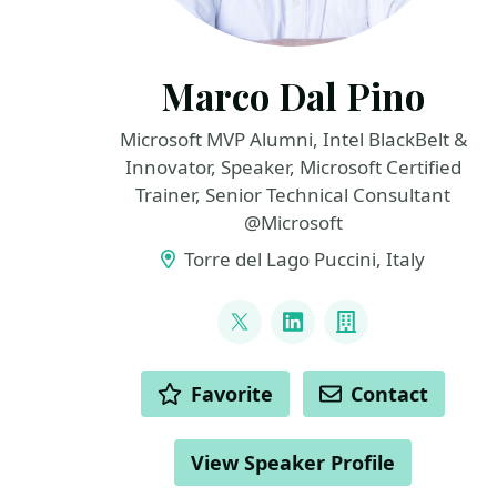
Marco Dal Pino
Microsoft MVP Alumni, Intel BlackBelt &
Innovator, Speaker, Microsoft Certified
Trainer, Senior Technical Consultant
@Microsoft
Torre del Lago Puccini, Italy
LINKS
@marcodalpino
LinkedIn
Company
ACTIONS
Favorite
Contact
View Speaker Profile