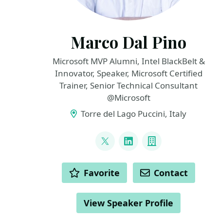
Marco Dal Pino
Microsoft MVP Alumni, Intel BlackBelt &
Innovator, Speaker, Microsoft Certified
Trainer, Senior Technical Consultant
@Microsoft
Torre del Lago Puccini, Italy
LINKS
@marcodalpino
LinkedIn
Company
ACTIONS
Favorite
Contact
View Speaker Profile