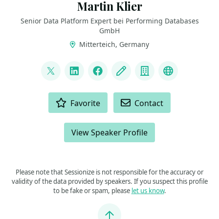
Martin Klier
Senior Data Platform Expert bei Performing Databases
GmbH
Mitterteich, Germany
LINKS
@martinklierdba
LinkedIn
Facebook
Blog
Company
Bluesky
ACTIONS
Favorite
Contact
View Speaker Profile
Please note that Sessionize is not responsible for the accuracy or
validity of the data provided by speakers. If you suspect this profile
to be fake or spam, please
let us know
.