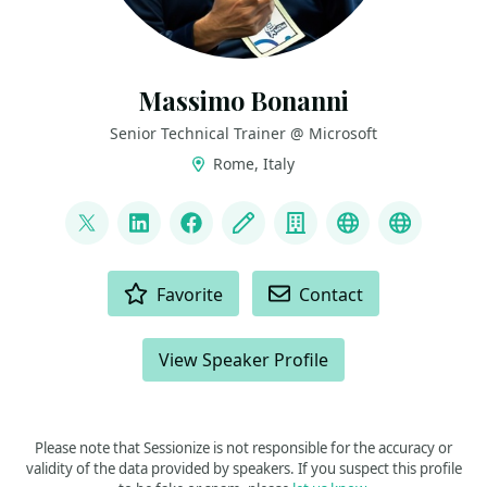
Massimo Bonanni
Senior Technical Trainer @ Microsoft
Rome, Italy
LINKS
@massimobonanni
LinkedIn
Facebook
Blog
Company
GitHub
Dev.To
ACTIONS
Favorite
Contact
View Speaker Profile
Please note that Sessionize is not responsible for the accuracy or
validity of the data provided by speakers. If you suspect this profile