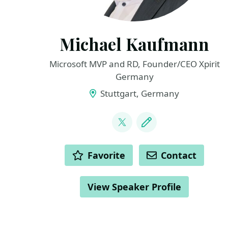
Michael Kaufmann
Microsoft MVP and RD, Founder/CEO Xpirit
Germany
Stuttgart, Germany
LINKS
@mike_kaufmann
Blog
ACTIONS
Favorite
Contact
View Speaker Profile