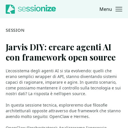
Menu
Jump to navigation
Jump to content
SESSION
Jarvis DIY: creare agenti AI
con framework open source
L'ecosistema degli agenti AI si sta evolvendo: quelli che
erano semplici wrapper di API, stanno diventando sistemi
capaci di ragionare, imparare e agire. In questo scenario,
come possiamo mantenere il controllo sulla tecnologia e sui
nostri dati? La risposta è nell'open source.
In questa sessione tecnica, esploreremo due filosofie
architetturali opposte attraverso due framework che stanno
avendo molto seguito: OpenClaw e Hermes.
OpenClaw (l'orchestratore): Analizzeremo l'approccio