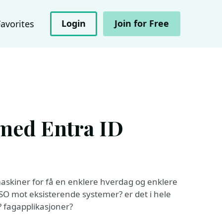
Login
Join for Free
Favorites
med Entra ID
 maskiner for få en enklere hverdag og enklere
 mot eksisterende systemer? er det i hele
? fagapplikasjoner?