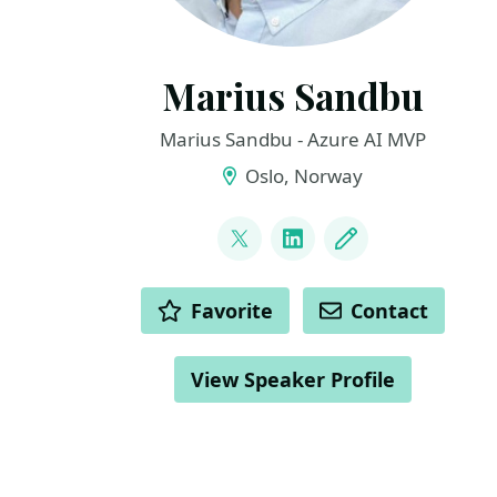
Marius Sandbu
Marius Sandbu - Azure AI MVP
Oslo, Norway
LINKS
@msandbu
LinkedIn
Blog
ACTIONS
Favorite
Contact
View Speaker Profile