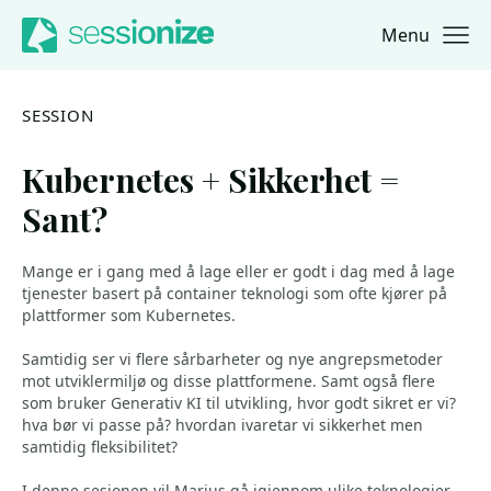
Menu
Jump to navigation
Jump to content
SESSION
Kubernetes + Sikkerhet =
Sant?
Mange er i gang med å lage eller er godt i dag med å lage
tjenester basert på container teknologi som ofte kjører på
plattformer som Kubernetes.
Samtidig ser vi flere sårbarheter og nye angrepsmetoder
mot utviklermiljø og disse plattformene. Samt også flere
som bruker Generativ KI til utvikling, hvor godt sikret er vi?
hva bør vi passe på? hvordan ivaretar vi sikkerhet men
samtidig fleksibilitet?
I denne sesjonen vil Marius gå igjennom ulike teknologier