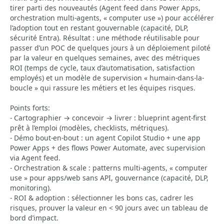
tirer parti des nouveautés (Agent feed dans Power Apps,
orchestration multi-agents, « computer use ») pour accélérer
l’adoption tout en restant gouvernable (capacité, DLP,
sécurité Entra). Résultat : une méthode réutilisable pour
passer d’un POC de quelques jours à un déploiement piloté
par la valeur en quelques semaines, avec des métriques
ROI (temps de cycle, taux d’automatisation, satisfaction
employés) et un modèle de supervision « humain-dans-la-
boucle » qui rassure les métiers et les équipes risques.
Points forts:
- Cartographier → concevoir → livrer : blueprint agent-first
prêt à l’emploi (modèles, checklists, métriques).
- Démo bout-en-bout : un agent Copilot Studio + une app
Power Apps + des flows Power Automate, avec supervision
via Agent feed.
- Orchestration & scale : patterns multi-agents, « computer
use » pour apps/web sans API, gouvernance (capacité, DLP,
monitoring).
- ROI & adoption : sélectionner les bons cas, cadrer les
risques, prouver la valeur en < 90 jours avec un tableau de
bord d’impact.