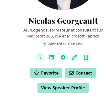
Nicolas Georgeault
AFI/Edgenda, formateur et consultant sur
Microsoft 365, l'IA et Microsoft Fabrics
Montréal, Canada
LINKS
@ngeorgeault
LinkedIn
Facebook
Blog
Compan
ACTIONS
Favorite
Contact
View Speaker Profile