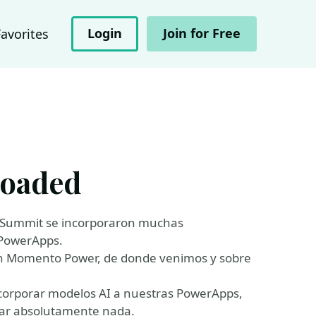
Login
Join for Free
Favorites
loaded
s Summit se incorporaron muchas
a PowerApps.
n Momento Power, de donde venimos y sobre
orporar modelos AI a nuestras PowerApps,
llar absolutamente nada.