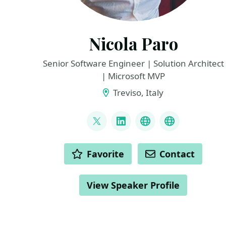
Nicola Paro
Senior Software Engineer | Solution Architect
| Microsoft MVP
Treviso, Italy
LINKS
@nicola_paro
LinkedIn
GitHub
nicolaparo.b
ACTIONS
Favorite
Contact
View Speaker Profile