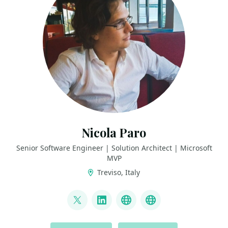
Nicola Paro
Senior Software Engineer | Solution Architect | Microsoft
MVP
Treviso, Italy
LINKS
@nicola_paro
LinkedIn
GitHub
nicolaparo.bsky.
ACTIONS