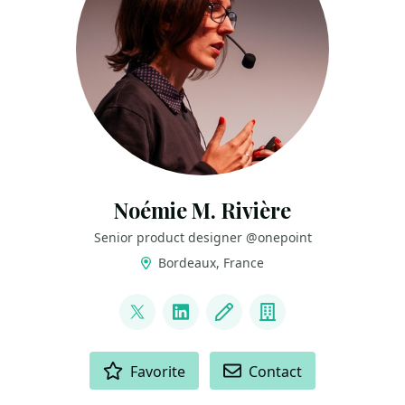
Noémie M. Rivière
Senior product designer @onepoint
Bordeaux, France
LINKS
@campb_LLs
LinkedIn
Blog
Company
ACTIONS
Favorite
Contact