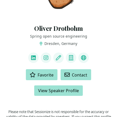
Oliver Drotbohm
Spring open source engineering
Dresden, Germany
LINKS
LinkedIn
Instagram
Blog
Company
Mastodon
ACTIONS
Favorite
Contact
View Speaker Profile
Please note that Sessionize is not responsible for the accuracy or
validity of the data provided by speakers. If you suspect this profile