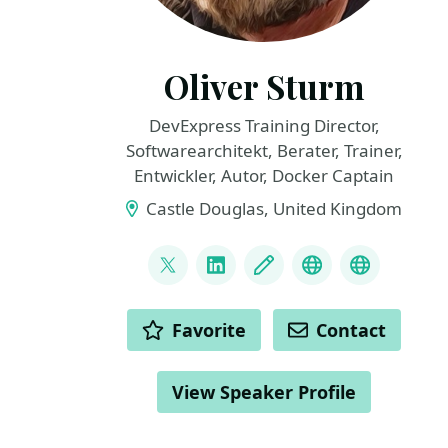
Oliver Sturm
DevExpress Training Director,
Softwarearchitekt, Berater, Trainer,
Entwickler, Autor, Docker Captain
Castle Douglas, United Kingdom
LINKS
@olivers
LinkedIn
Blog
Mastodon
Bluesky
ACTIONS
Favorite
Contact
View Speaker Profile