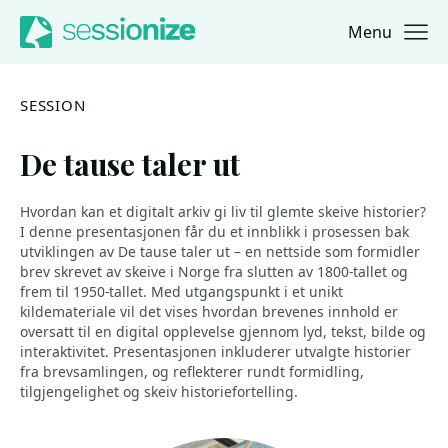
Menu
Jump to navigation
Jump to content
SESSION
De tause taler ut
Hvordan kan et digitalt arkiv gi liv til glemte skeive historier?
I denne presentasjonen får du et innblikk i prosessen bak
utviklingen av De tause taler ut – en nettside som formidler
brev skrevet av skeive i Norge fra slutten av 1800-tallet og
frem til 1950-tallet. Med utgangspunkt i et unikt
kildemateriale vil det vises hvordan brevenes innhold er
oversatt til en digital opplevelse gjennom lyd, tekst, bilde og
interaktivitet. Presentasjonen inkluderer utvalgte historier
fra brevsamlingen, og reflekterer rundt formidling,
tilgjengelighet og skeiv historiefortelling.