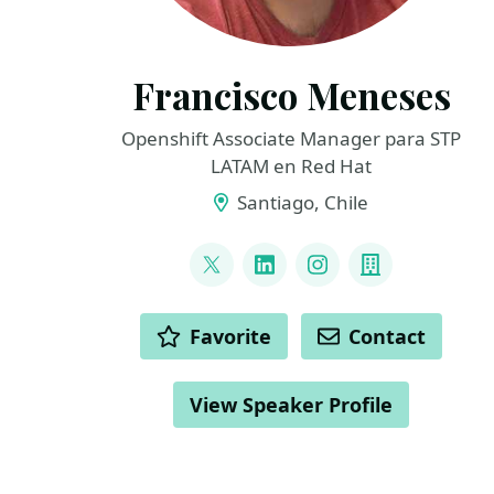
Francisco Meneses
Openshift Associate Manager para STP
LATAM en Red Hat
Santiago, Chile
LINKS
@FrMenesesG
LinkedIn
Instagram
Company
ACTIONS
Favorite
Contact
View Speaker Profile