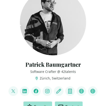
Patrick Baumgartner
Software Crafter @ 42talents
Zürich, Switzerland
LINKS
@patbaumgartner
LinkedIn
Facebook
Instagram
Blog
Company
Bluesky
Mast
ACTIONS