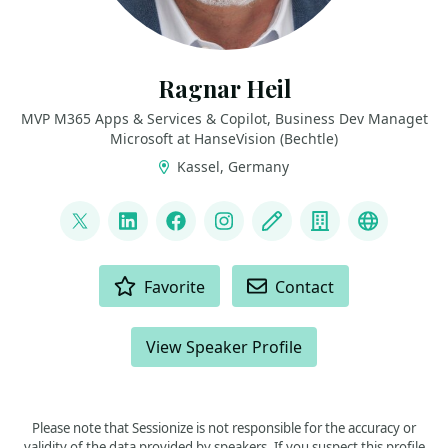
Ragnar Heil
MVP M365 Apps & Services & Copilot, Business Dev Managet
Microsoft at HanseVision (Bechtle)
Kassel, Germany
LINKS
@ragnarh
LinkedIn
Facebook
Instagram
Blog
Company
Bluesky
ACTIONS
Favorite
Contact
View Speaker Profile
Please note that Sessionize is not responsible for the accuracy or
validity of the data provided by speakers. If you suspect this profile