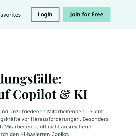
Login
Join for Free
Favorites
ungsfälle:
auf Copilot & KI
nd unzufriedenen Mitarbeitenden. "Silent
ngskräfte vor Herausforderungen. Besonders
 Mitarbeitende oft nicht ausreichend
urch den KI-basierten Copilot.