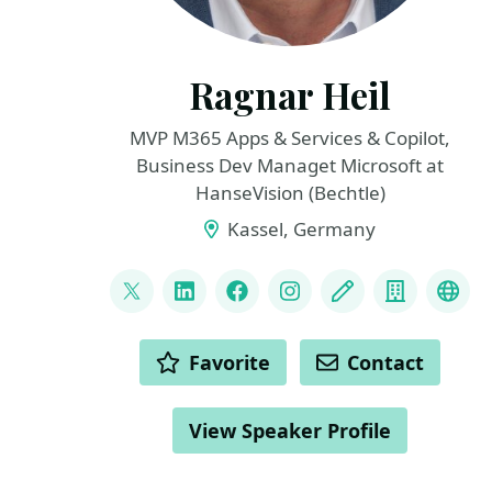
Ragnar Heil
MVP M365 Apps & Services & Copilot,
Business Dev Managet Microsoft at
HanseVision (Bechtle)
Kassel, Germany
LINKS
@ragnarh
LinkedIn
Facebook
Instagram
Blog
Compan
Blu
ACTIONS
Favorite
Contact
View Speaker Profile