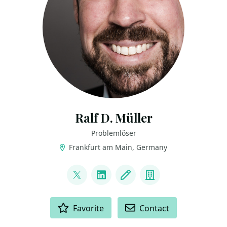
Ralf D. Müller
Problemlöser
Frankfurt am Main, Germany
LINKS
@ralfdmueller
LinkedIn
Blog
Company
ACTIONS
Favorite
Contact