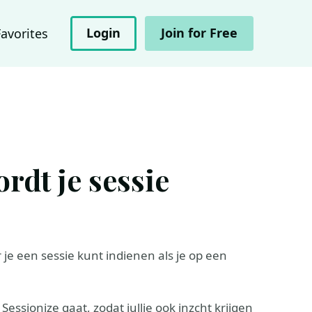
Login
Join for Free
Favorites
rdt je sessie
r je een sessie kunt indienen als je op een
Sessionize gaat, zodat jullie ook inzcht krijgen