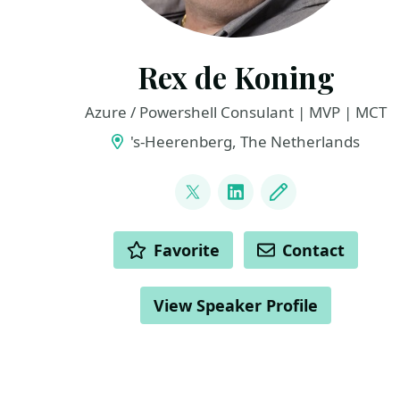
Rex de Koning
Azure / Powershell Consulant | MVP | MCT
's-Heerenberg, The Netherlands
LINKS
@rexdekoning
LinkedIn
Blog
ACTIONS
Favorite
Contact
View Speaker Profile