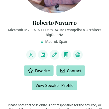
Roberto Navarro
Microsoft MVP IA, NTT Data, Azure Evangelist & Architect
BigData/IA
Madrid, Spain
LINKS
@NavarroRoberto_
LinkedIn
Blog
Company
Youtube
ACTIONS
Favorite
Contact
View Speaker Profile
Please note that Sessionize is not responsible for the accuracy or