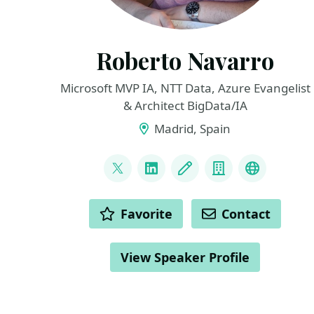
Roberto Navarro
Microsoft MVP IA, NTT Data, Azure Evangelist
& Architect BigData/IA
Madrid, Spain
LINKS
@NavarroRoberto_
LinkedIn
Blog
Company
Youtube
ACTIONS
Favorite
Contact
View Speaker Profile