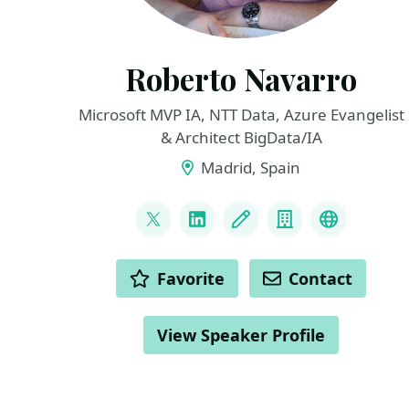
Roberto Navarro
Microsoft MVP IA, NTT Data, Azure Evangelist
& Architect BigData/IA
Madrid, Spain
LINKS
@NavarroRoberto_
LinkedIn
Blog
Company
Youtube
ACTIONS
Favorite
Contact
View Speaker Profile