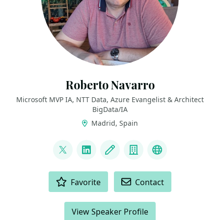
Roberto Navarro
Microsoft MVP IA, NTT Data, Azure Evangelist & Architect
BigData/IA
Madrid, Spain
LINKS
@NavarroRoberto_
LinkedIn
Blog
Company
Youtube
ACTIONS
Favorite
Contact
View Speaker Profile