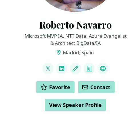
Roberto Navarro
Microsoft MVP IA, NTT Data, Azure Evangelist
& Architect BigData/IA
Madrid, Spain
LINKS
@NavarroRoberto_
LinkedIn
Blog
Company
Youtube
ACTIONS
Favorite
Contact
View Speaker Profile