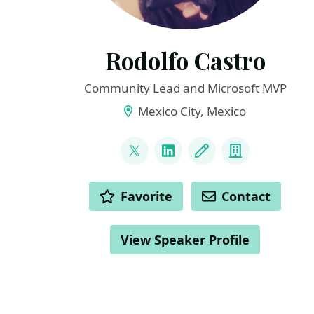
Rodolfo Castro
Community Lead and Microsoft MVP
Mexico City, Mexico
LINKS
@steampunkcloud
LinkedIn
Blog
Company
ACTIONS
Favorite
Contact
View Speaker Profile