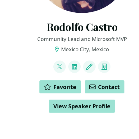
Rodolfo Castro
Community Lead and Microsoft MVP
Mexico City, Mexico
LINKS
@steampunkcloud
LinkedIn
Blog
Company
ACTIONS
Favorite
Contact
View Speaker Profile