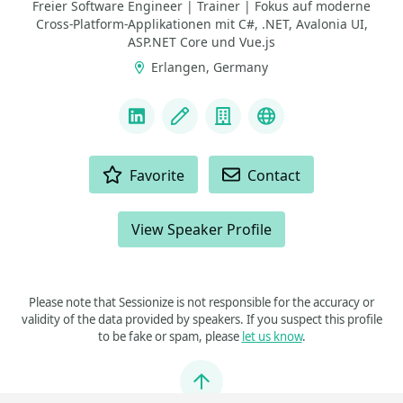
Freier Software Engineer | Trainer | Fokus auf moderne
Cross-Platform-Applikationen mit C#, .NET, Avalonia UI,
ASP.NET Core und Vue.js
Erlangen, Germany
LINKS
LinkedIn
Blog
Company
GitHub
ACTIONS
Favorite
Contact
View Speaker Profile
Please note that Sessionize is not responsible for the accuracy or
validity of the data provided by speakers. If you suspect this profile
to be fake or spam, please
let us know
.
Jump to top