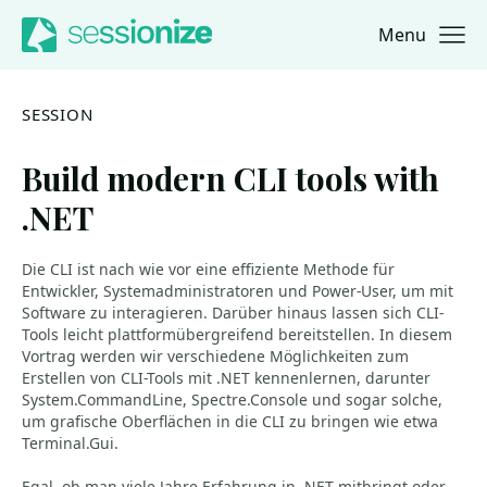
Menu
Jump to navigation
Jump to content
SESSION
Build modern CLI tools with
.NET
Die CLI ist nach wie vor eine effiziente Methode für
Entwickler, Systemadministratoren und Power-User, um mit
Software zu interagieren. Darüber hinaus lassen sich CLI-
Tools leicht plattformübergreifend bereitstellen. In diesem
Vortrag werden wir verschiedene Möglichkeiten zum
Erstellen von CLI-Tools mit .NET kennenlernen, darunter
System.CommandLine, Spectre.Console und sogar solche,
um grafische Oberflächen in die CLI zu bringen wie etwa
Terminal.Gui.
Egal, ob man viele Jahre Erfahrung in .NET mitbringt oder