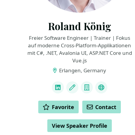
Roland König
Freier Software Engineer | Trainer | Fokus
auf moderne Cross-Platform-Applikationen
mit C#, .NET, Avalonia UI, ASP.NET Core und
Vue.js
Erlangen, Germany
LINKS
LinkedIn
Blog
Company
GitHub
ACTIONS
Favorite
Contact
View Speaker Profile