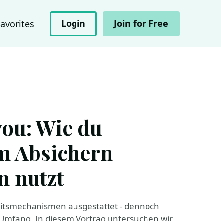
Login
Join for Free
Favorites
you: Wie du
m Absichern
n nutzt
eitsmechanismen ausgestattet - dennoch
 Umfang. In diesem Vortrag untersuchen wir,