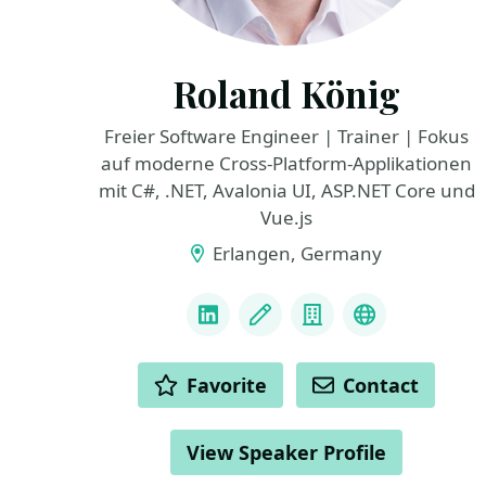
Roland König
Freier Software Engineer | Trainer | Fokus
auf moderne Cross-Platform-Applikationen
mit C#, .NET, Avalonia UI, ASP.NET Core und
Vue.js
Erlangen, Germany
LINKS
LinkedIn
Blog
Company
GitHub
ACTIONS
Favorite
Contact
View Speaker Profile