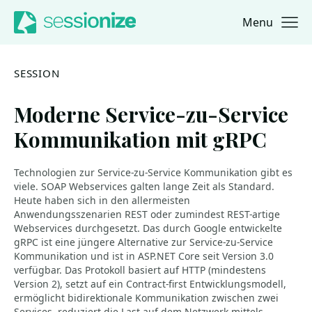
Menu
Jump to navigation
Jump to content
SESSION
Moderne Service-zu-Service
Kommunikation mit gRPC
Technologien zur Service-zu-Service Kommunikation gibt es
viele. SOAP Webservices galten lange Zeit als Standard.
Heute haben sich in den allermeisten
Anwendungsszenarien REST oder zumindest REST-artige
Webservices durchgesetzt. Das durch Google entwickelte
gRPC ist eine jüngere Alternative zur Service-zu-Service
Kommunikation und ist in ASP.NET Core seit Version 3.0
verfügbar. Das Protokoll basiert auf HTTP (mindestens
Version 2), setzt auf ein Contract-first Entwicklungsmodell,
ermöglicht bidirektionale Kommunikation zwischen zwei
Services, reduziert die Last auf dem Netzwerk mittels