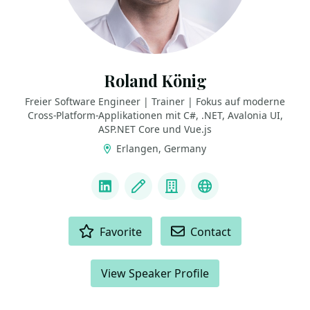
Roland König
Freier Software Engineer | Trainer | Fokus auf moderne
Cross-Platform-Applikationen mit C#, .NET, Avalonia UI,
ASP.NET Core und Vue.js
Erlangen, Germany
LINKS
LinkedIn
Blog
Company
GitHub
ACTIONS
Favorite
Contact
View Speaker Profile