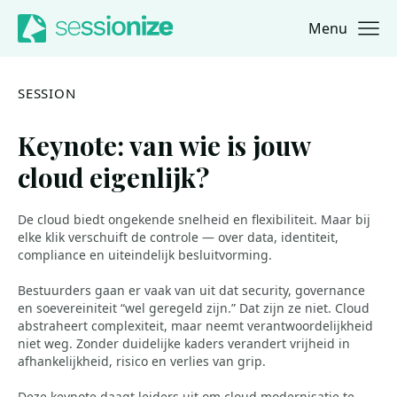
Menu
Jump to navigation
Jump to content
SESSION
Keynote: van wie is jouw
cloud eigenlijk?
De cloud biedt ongekende snelheid en flexibiliteit. Maar bij
elke klik verschuift de controle — over data, identiteit,
compliance en uiteindelijk besluitvorming.
Bestuurders gaan er vaak van uit dat security, governance
en soevereiniteit “wel geregeld zijn.” Dat zijn ze niet. Cloud
abstraheert complexiteit, maar neemt verantwoordelijkheid
niet weg. Zonder duidelijke kaders verandert vrijheid in
afhankelijkheid, risico en verlies van grip.
Deze keynote daagt leiders uit om cloud-modernisatie te