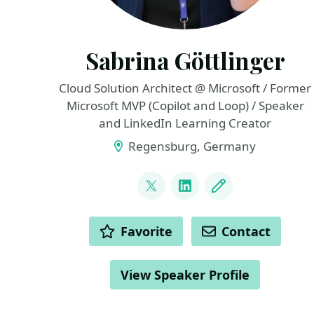
Sabrina Göttlinger
Cloud Solution Architect @ Microsoft / Former
Microsoft MVP (Copilot and Loop) / Speaker
and LinkedIn Learning Creator
Regensburg, Germany
LINKS
@sabrinagoe4373
LinkedIn
Blog
ACTIONS
Favorite
Contact
View Speaker Profile