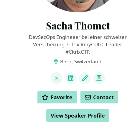
Sacha Thomet
DevSecOps Engineeer bei einer schweizer
Versicherung, Citrix #myCUGC Leader,
#CitrixCTP,
Bern, Switzerland
LINKS
@sacha81
LinkedIn
Blog
Company
ACTIONS
Favorite
Contact
View Speaker Profile