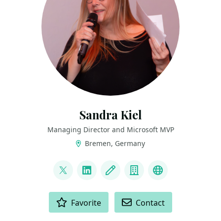
Sandra Kiel
Managing Director and Microsoft MVP
Bremen, Germany
LINKS
@paulismama
LinkedIn
Blog
Company
Bluesky
ACTIONS
Favorite
Contact