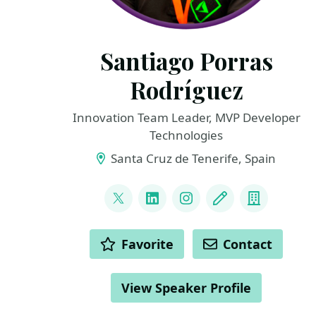
Santiago Porras
Rodríguez
Innovation Team Leader, MVP Developer
Technologies
Santa Cruz de Tenerife, Spain
LINKS
@saintwukong
LinkedIn
Instagram
Blog
Compan
ACTIONS
Favorite
Contact
View Speaker Profile