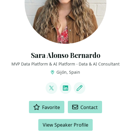
Sara Alonso Bernardo
MVP Data Platform & AI Platform - Data & AI Consultant
Gijón, Spain
LINKS
@SaraAlonso_B
LinkedIn
Blog
ACTIONS
Favorite
Contact
View Speaker Profile