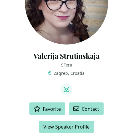
Valerija Strutinskaja
SFera
Zagreb, Croatia
LINKS
Instagram
ACTIONS
Favorite
Contact
View Speaker Profile