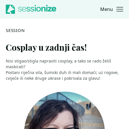
Menu
Jump to navigation
Jump to content
SESSION
Cosplay u zadnji čas!
Nisi stigao/stigla napraviti cosplay, a tako se rado želiš
maskirati?
Postani riječna vila, šumski duh ili mali domaći; uz rogove,
cvijeće ili neke druge ukrase i pokrivala za glavu!