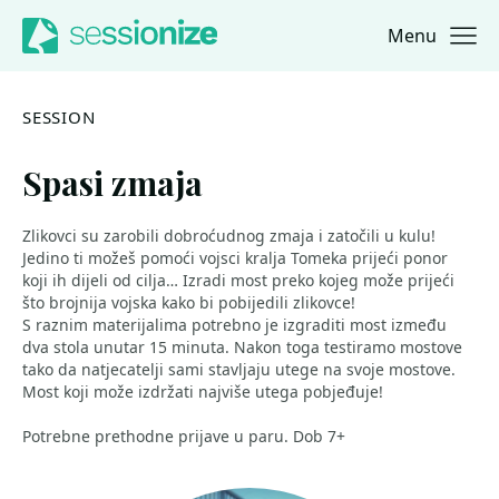
Menu
Jump to navigation
Jump to content
SESSION
Spasi zmaja
Zlikovci su zarobili dobroćudnog zmaja i zatočili u kulu!
Jedino ti možeš pomoći vojsci kralja Tomeka prijeći ponor
koji ih dijeli od cilja… Izradi most preko kojeg može prijeći
što brojnija vojska kako bi pobijedili zlikovce!
S raznim materijalima potrebno je izgraditi most između
dva stola unutar 15 minuta. Nakon toga testiramo mostove
tako da natjecatelji sami stavljaju utege na svoje mostove.
Most koji može izdržati najviše utega pobjeđuje!
Potrebne prethodne prijave u paru. Dob 7+